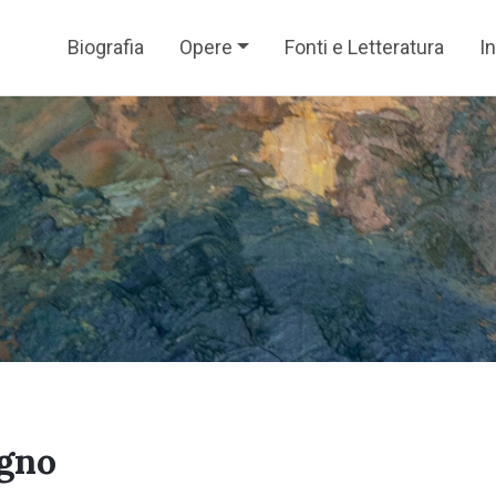
Biografia
Opere
Fonti e Letteratura
In
egno