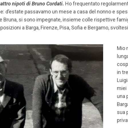
ttro nipoti di Bruno Cordati.
Ho frequentato regolarmente 
pe: d’estate passavamo un mese a casa del nonno e spesso
, e Bruna, si sono impegnate, insieme colle rispettive fami
posizioni a Barga, Firenze, Pisa, Sofia e Bergamo, svoltesi
Mio 
lunga
cosp
in tr
Luigi
miei 
una p
Barg
sua p
priva