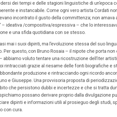
cedersi dei tempi e delle stagioni linguistiche di un’epoca
coerente e instancabile. Come ogni vero artista Cordati non
o incontrato il gusto della committenza; non amava auto
’ – ideativa /compositiva/espressiva – che lo interessava p
one e una sfida quotidiana con se stesso.
si mai i suoi dipinti, ma l’evoluzione stessa del suo lingu
o. Per questo, con Bruno Rosaia – il nipote che porta no
– abbiamo voluto tentare una ricostruzione dell’iter artist
noi rintracciati grazie al riesame delle fonti biografiche 
 abbondante produzione e rintracciando ogni ricordo ancor v
Bruno e Giuseppe. Una provvisoria proposta di periodizzazi
bito che persistono dubbi e incertezze e che si tratta du
spichiamo possano derivare proprio dalla divulgazione pubb
iare dipinti e informazioni utili al prosieguo degli studi, 
o con cura.