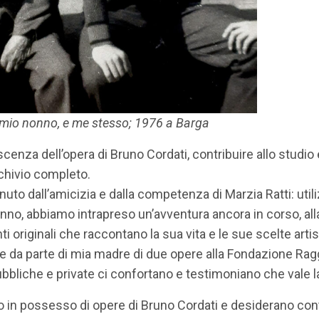
, mio nonno, e me stesso; 1976 a Barga
cenza dell’opera di Bruno Cordati, contribuire allo studio
rchivio completo.
uto dall’amicizia e dalla competenza di Marzia Ratti: uti
nonno, abbiamo intrapreso un’avventura ancora in corso, al
i originali che raccontano la sua vita e le sue scelte art
one da parte di mia madre di due opere alla Fondazione Rag
pubbliche e private ci confortano e testimoniano che vale l
o in possesso di opere di Bruno Cordati e desiderano contr