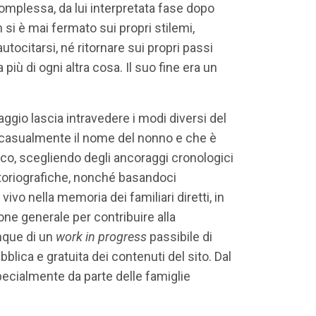
 complessa, da lui interpretata fase dopo
 si è mai fermato sui propri stilemi,
citarsi, né ritornare sui propri passi
iù di ogni altra cosa. Il suo fine era un
aggio lascia intravedere i modi diversi del
n casualmente il nome del nonno e che è
ico, scegliendo degli ancoraggi cronologici
e storiografiche, nonché basandoci
ivo nella memoria dei familiari diretti, in
one generale per contribuire alla
nque di un
work in progress
passibile di
lica e gratuita dei contenuti del sito. Dal
specialmente da parte delle famiglie