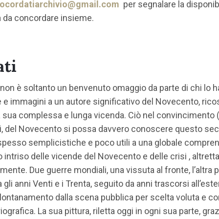
ocordatiarchivio@gmail.com
per segnalare la disponib
à da concordare insieme.
ati
non è soltanto un benvenuto omaggio da parte di chi lo
e immagini a un autore significativo del Novecento, rico
la sua complessa e lunga vicenda. Ciò nel convincimento 
oci, del Novecento si possa davvero conoscere questo se
spesso semplicistiche e poco utili a una globale comprens
intriso delle vicende del Novecento e delle crisi , altret
ente. Due guerre mondiali, una vissuta al fronte, l’altra 
gli anni Venti e i Trenta, seguito da anni trascorsi all’este
e allontanamento dalla scena pubblica per scelta voluta e 
rafica. La sua pittura, riletta oggi in ogni sua parte, gra