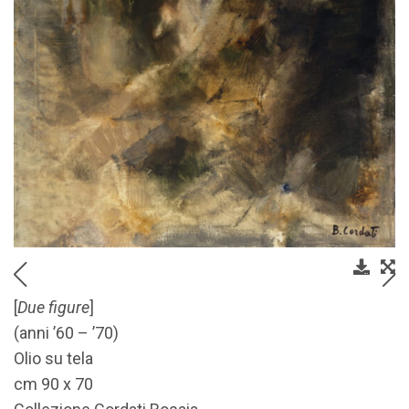
[
Due figure
]
(anni ’60 – ’70)
Olio su tela
cm 90 x 70