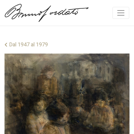
Vai al contenuto
Dal 1947 al 1979