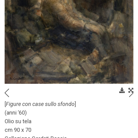
[
Figure con case sullo sfondo
]
(anni ’60)
Olio su tela
cm 90 x 70