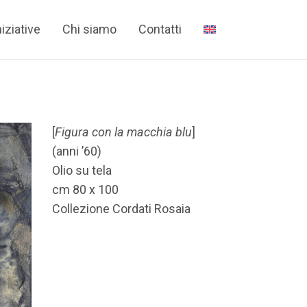
niziative
Chi siamo
Contatti
[
Figura con la macchia blu
]
(anni ’60)
Olio su tela
cm 80 x 100
Collezione Cordati Rosaia