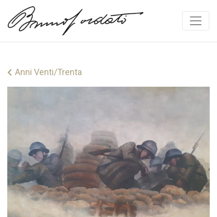
Vai al contenuto
Anni Venti/Trenta