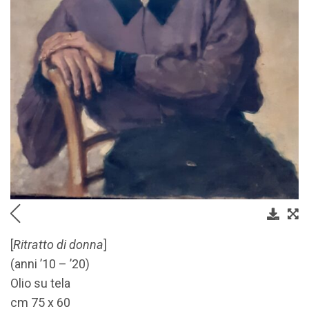
[
Ritratto di donna
]
(anni ’10 – ’20)
Olio su tela
cm 75 x 60