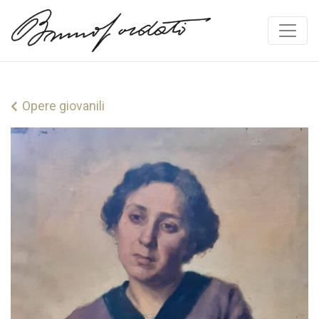
Vai al contenuto
Opere giovanili