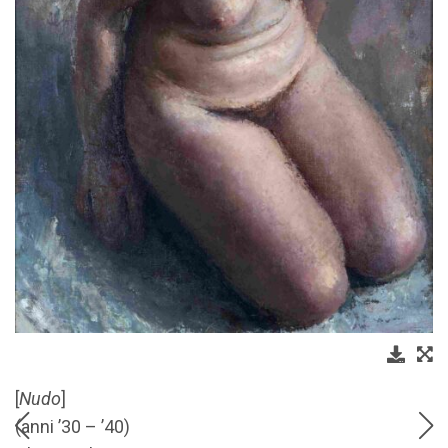
[
Nudo
]
(anni ’30 – ’40)